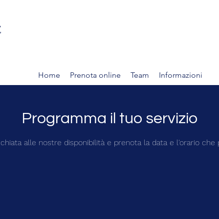
E
Home
Prenota online
Team
Informazioni
Programma il tuo servizio
chiata alle nostre disponibilità e prenota la data e l'orario che 