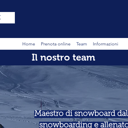
E
Home
Prenota online
Team
Informazioni
Il nostro team
Maestro di snowboard dal
snowboarding e allenato