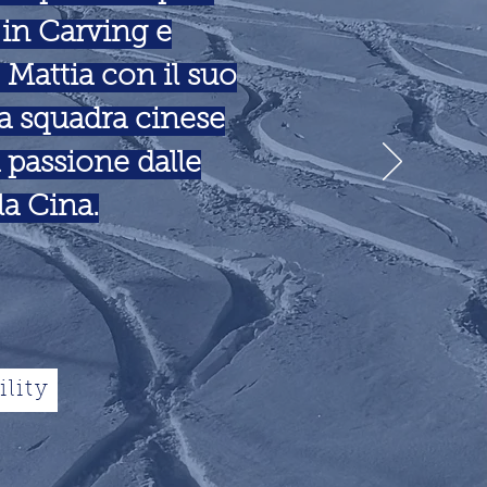
 in Carving e
Mattia con il suo
na squadra cinese
ua passione dalle
la Cina.
lity